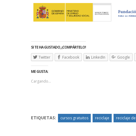
SI TE HA GUSTADO, ¡COMPÁRTELO!
Twitter
Facebook
LinkedIn
Google
ME GUSTA:
Cargando...
ETIQUETAS:
cursos gratuitos
reciclaje
reciclaje d