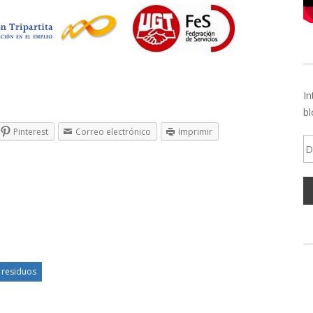
In
bl
Pinterest
Correo electrónico
Imprimir
Di
d
em
e residuos