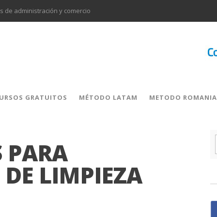
 de administración y comercio
ción para docentes.
E PROYECTO.
es del sector alimentación y bebidas
es y autónomos del sector agrario
 sectores de actividad
Formación subvencionada dirigida a trabajadores del sector comercio y marketing y trabajadores del sector transporte
URSOS GRATUITOS
MÉTODO LATAM
METODO ROMANIA
s de los sectores administración y comercio.
S PARA
 DE LIMPIEZA