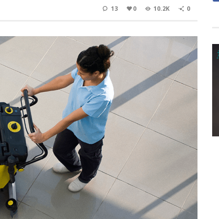
13
0
10.2K
0