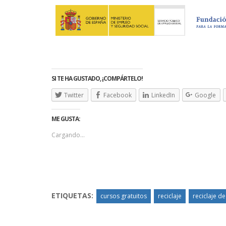
SI TE HA GUSTADO, ¡COMPÁRTELO!
Twitter
Facebook
LinkedIn
Google
ME GUSTA:
Cargando...
ETIQUETAS:
cursos gratuitos
reciclaje
reciclaje d