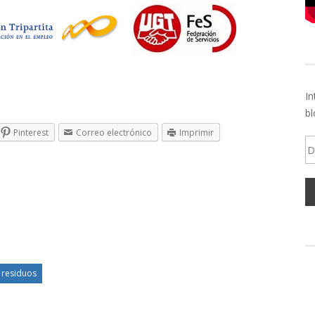
In
bl
Pinterest
Correo electrónico
Imprimir
Di
d
em
e residuos