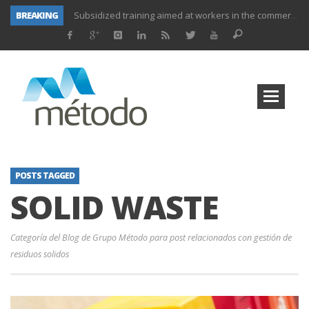
BREAKING
Subsidized training aimed at workers in the commerce and marketing sector and workers in the transport sector
Subsidized training for workers in the administration and commerce sectors.
Subsidized courses for administration and business workers
UNIFORS2020- Second training activity for teachers.
PROYECTO DITRAMA- THIRD MEETING OF PROJECT.
Subsidized training for workers in the food and beverage industry
Subsidized training for workers and self-employed in the agricultural sector
Subsidized training for different sectors of activity
POSTS TAGGED
SOLID WASTE
Categoría del Blog de Grupo Método para post relacionados con gestión de
residuos solidos