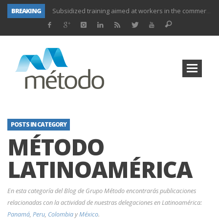
BREAKING
Subsidized training aimed at workers in the commerce and marketing sector and workers in the transport sector
Subsidized training for workers in the administration and commerce sectors.
Subsidized courses for administration and business workers
UNIFORS2020- Second training activity for teachers.
PROYECTO DITRAMA- THIRD MEETING OF PROJECT.
Subsidized training for workers in the food and beverage industry
Subsidized training for workers and self-employed in the agricultural sector
Subsidized training for different sectors of activity
POSTS IN CATEGORY
MÉTODO
LATINOAMÉRICA
En esta categoría del Blog de Grupo Método encontrarás publicaciones
relacionadas con la actividad de nuestras delegaciones en Latinoamérica:
Panamá
,
Peru
,
Colombia
y
México
.