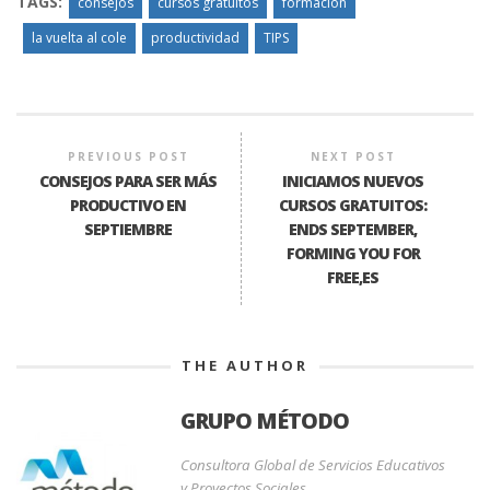
TAGS:
consejos
cursos gratuitos
formación
la vuelta al cole
productividad
TIPS
PREVIOUS POST
NEXT POST
CONSEJOS PARA SER MÁS
INICIAMOS NUEVOS
PRODUCTIVO EN
CURSOS GRATUITOS:
SEPTIEMBRE
ENDS SEPTEMBER,
FORMING YOU FOR
FREE,ES
THE AUTHOR
GRUPO MÉTODO
Consultora Global de Servicios Educativos
y Proyectos Sociales.