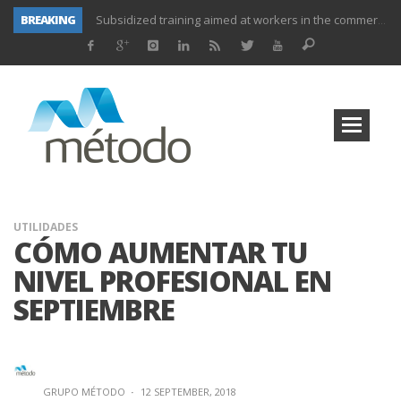
BREAKING
Subsidized training for workers in the administration and commerce sectors.
Subsidized courses for administration and business workers
UNIFORS2020- Second training activity for teachers.
PROYECTO DITRAMA- THIRD MEETING OF PROJECT.
Subsidized training for workers in the food and beverage industry
Subsidized training for workers and self-employed in the agricultural sector
Subsidized training for different sectors of activity
UTILIDADES
CÓMO AUMENTAR TU
NIVEL PROFESIONAL EN
SEPTIEMBRE
GRUPO MÉTODO
·
12 SEPTEMBER, 2018