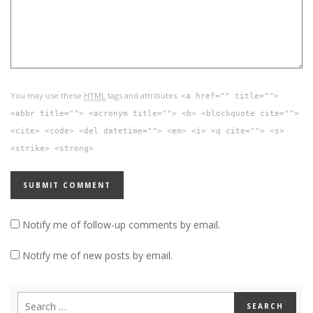
You may use these
HTML
tags and attributes:
<a href="" title="">
<abbr title=""> <acronym title=""> <b> <blockquote cite="">
<cite> <code> <del datetime=""> <em> <i> <q cite=""> <s>
<strike> <strong>
Notify me of follow-up comments by email.
Notify me of new posts by email.