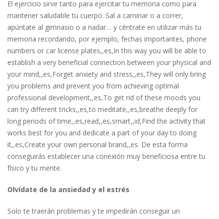
El ejercicio sirve tanto para ejercitar tu memoria como para
mantener saludable tu cuerpo. Sal a caminar o a correr,
apúntate al gimnasio o a nadar… y céntrate en utilizar más tu
memoria recordando, por ejemplo, fechas importantes, phone
numbers or car license plates,,es,In this way you will be able to
establish a very beneficial connection between your physical and
your mind,,es,Forget anxiety and stress,,es,They will only bring
you problems and prevent you from achieving optimal
professional development,,es,To get rid of these moods you
can try different tricks,,es,to meditate,,es,breathe deeply for
long periods of time,,es,read,,es,smart,,id,Find the activity that
works best for you and dedicate a part of your day to doing
it,,es,Create your own personal brand,,es. De esta forma
conseguirás establecer una conexión muy beneficiosa entre tu
físico y tu mente.
Olvídate de la ansiedad y el estrés
Solo te traerán problemas y te impedirán conseguir un