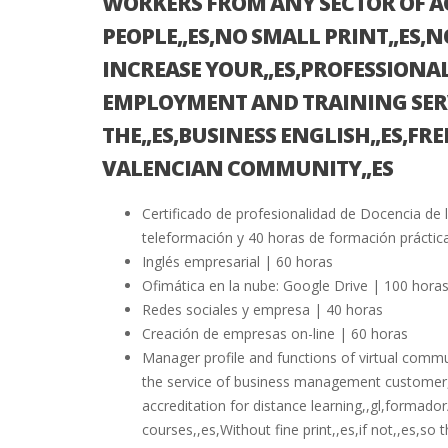
WORKERS FROM ANY SECTOR OF 
PEOPLE,,ES,NO SMALL PRINT,,ES,
INCREASE YOUR,,ES,PROFESSIONAL
EMPLOYMENT AND TRAINING SERV
THE,,ES,BUSINESS ENGLISH,,ES,
VALENCIAN COMMUNITY,,ES
Certificado de profesionalidad de Docencia de 
teleformación y 40 horas de formación práctica
Inglés empresarial | 60 horas
Ofimática en la nube: Google Drive | 100 hora
Redes sociales y empresa | 40 horas
Creación de empresas on-line | 60 horas
Manager profile and functions of virtual comm
the service of business management customer
accreditation for distance learning,,gl,formador
courses,,es,Without fine print,,es,if not,,es,s