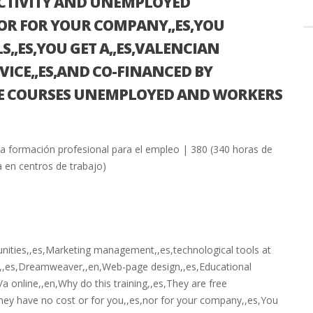
ACTIVITY AND UNEMPLOYED
NOR FOR YOUR COMPANY,,ES,YOU
S,,ES,YOU GET A,,ES,VALENCIAN
ICE,,ES,AND CO-FINANCED BY
FREE COURSES UNEMPLOYED AND WORKERS
la formación profesional para el empleo | 380 (340 horas de
 en centros de trabajo)
s
unities,,es,Marketing management,,es,technological tools at
,,es,Dreamweaver,,en,Web-page design,,es,Educational
/a online,,en,Why do this training,,es,They are free
o they have no cost or for you,,es,nor for your company,,es,You