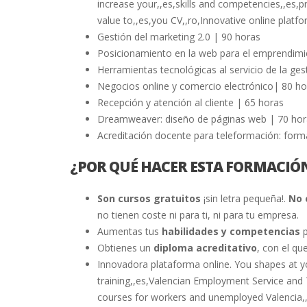
increase your,,es,skills and competencies,,es,p
value to,,es,you CV,,ro,Innovative online platf
Gestión del marketing 2.0 | 90 horas
Posicionamiento en la web para el emprendimi
Herramientas tecnológicas al servicio de la ges
Negocios online y comercio electrónico| 80 ho
Recepción y atención al cliente | 65 horas
Dreamweaver: diseño de páginas web | 70 hor
Acreditación docente para teleformación: form
¿POR QUÉ HACER ESTA FORMACIÓ
Son cursos gratuitos
¡sin letra pequeña!.
No 
no tienen coste ni para ti, ni para tu empresa.
Aumentas tus
habilidades y competencias
p
Obtienes un
diploma acreditativo
, con el qu
Innovadora plataforma online. You shapes at y
training,,es,Valencian Employment Service and 
courses for workers and unemployed Valencia,,