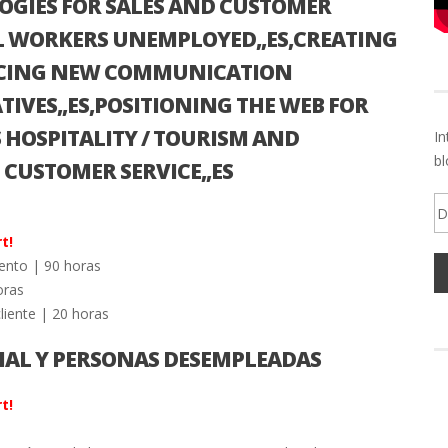
OGIES FOR SALES AND CUSTOMER
AL WORKERS UNEMPLOYED,,ES,CREATING
DUCING NEW COMMUNICATION
TIVES,,ES,POSITIONING THE WEB FOR
 HOSPITALITY / TOURISM AND
In
bl
CUSTOMER SERVICE,,ES
Di
d
t!
em
ento | 90 horas
oras
cliente | 20 horas
IAL Y PERSONAS DESEMPLEADAS
t!