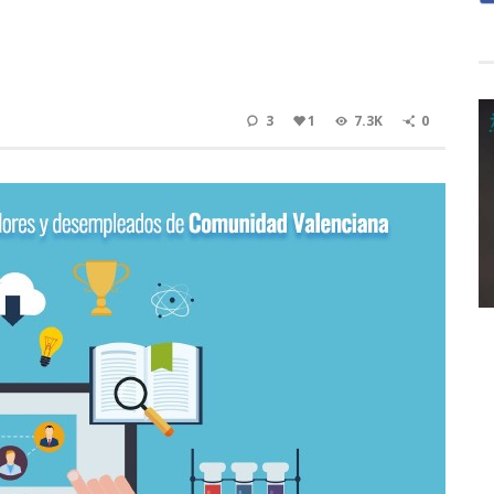
3
1
7.3K
0