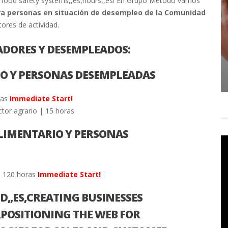
food safety systems,,es,hours,,es! En Grupo Método vamos
ra personas en situación de desempleo de la Comunidad
ores de actividad.
ADORES Y DESEMPLEADOS:
IO Y PERSONAS DESEMPLEADAS
ras
Immediate Start!
ctor agrario | 15 horas
LIMENTARIO Y PERSONAS
| 120 horas
Immediate Start!
,,ES,CREATING BUSINESSES
S,POSITIONING THE WEB FOR