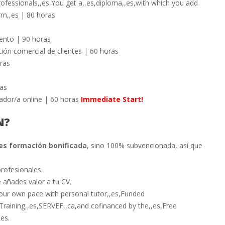
rofessionals,,es,You get a,,es,diploma,,es,with which you add
orm,,es | 80 horas
ento | 90 horas
tión comercial de clientes | 60 horas
ras
as
ador/a online | 60 horas
Immediate Start!
N?
es formación bonificada
, sino 100% subvencionada, así que
rofesionales.
e añades valor a
tu CV.
our own pace with personal tutor,,es,Funded
Training,,es,SERVEF,,ca,and cofinanced by the,,es,Free
es.