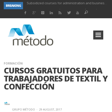
BREAKING
UNIFORS2020- Second training activity for teachers.
PROYECTO DITRAMA- THIRD MEETING OF PROJECT.
Subsidized training for workers in the food and beverage industry
Subsidized training for workers and self-employed in the agricultural sector
Subsidized training for different sectors of activity
Subsidized training aimed at workers in the commerce and marketing sector and workers in the transport sector
Subsidized training for workers in the administration and commerce sectors.
Subsidized courses for administration and business workers
FORMACIÓN
CURSOS GRATUITOS PARA
TRABAJADORES DE TEXTIL Y
CONFECCIÓN
GRUPO MÉTODO
·
29 AUGUST, 2017