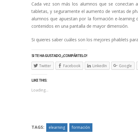
Cada vez son más los alumnos que se conectan a 
tabletas, y seguramente el aumento de ventas de pha
alumnos que apuestan por la formación e-learning d
contenidos en una pantalla de mayor dimensión.
Si quieres saber cuáles son los mejores phablets para
SI TE HA GUSTADO, ¡COMPÁRTELO!
Twitter
Facebook
LinkedIn
Google
LIKE THIS:
Loading...
TAGS:
elearning
formación