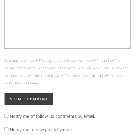
You may use these
HTML
tags and attributes:
<a href="" title="">
<abbr title=""> <acronym title=""> <b> <blockquote cite="">
<cite> <code> <del datetime=""> <em> <i> <q cite=""> <s>
<strike> <strong>
Notify me of follow-up comments by email.
Notify me of new posts by email.