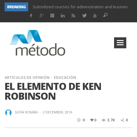
BREAKING
UNIFORS2020- Second training activity for teachers.
PROYECTO DITRAMA- THIRD MEETING OF PROJECT.
Subsidized training for workers in the food and beverage industry
Subsidized training for workers and self-employed in the agricultural sector
Subsidized training for different sectors of activity
Subsidized training aimed at workers in the commerce and marketing sector and workers in the transport sector
Subsidized training for workers in the administration and commerce sectors.
Subsidized courses for administration and business workers
ARTÍCULOS DE OPINIÓN
EDUCACIÓN
EL ELEMENTO DE KEN
ROBINSON
SOFÍA ROMÁN
·
2 DECEMBER, 2016
0
0
3.7K
0