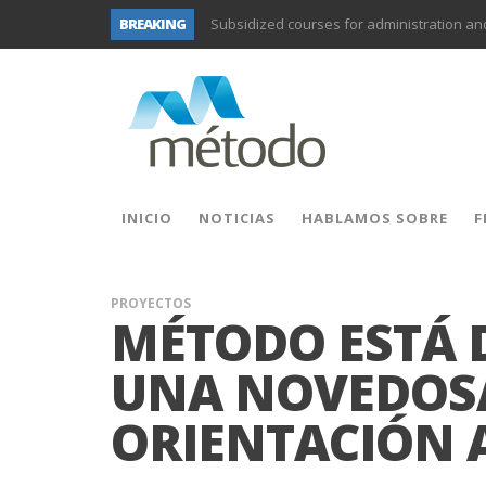
Subsidized courses for administration a
BREAKING
UNIFORS2020- Second training activity for
PROYECTO DITRAMA- THIRD MEETING OF P
Subsidized training for workers in the fo
Subsidized training for workers and self-e
Subsidized training for different sectors of
INICIO
NOTICIAS
HABLAMOS SOBRE
F
Subsidized training for workers in the ad
PROYECTOS
MÉTODO ESTÁ
UNA NOVEDOSA
ORIENTACIÓN 