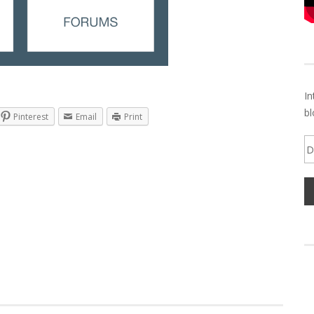
In
bl
Pinterest
Email
Print
Di
d
em