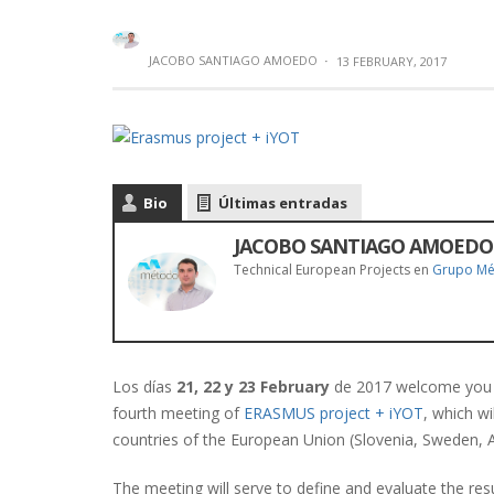
JACOBO SANTIAGO AMOEDO
·
13 FEBRUARY, 2017
Bio
Últimas entradas
JACOBO SANTIAGO AMOEDO
Technical European Projects
en
Grupo M
Los días
21, 22 y 23 February
de 2017 welcome you in
fourth meeting of
ERASMUS project + iYOT
, which wi
countries of the European Union (Slovenia, Sweden, A
The meeting will serve to define and evaluate the res