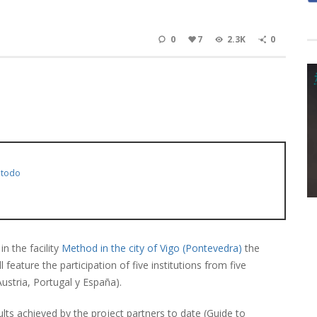
0
7
2.3K
0
étodo
 the facility
Method in the city of Vigo (Pontevedra)
the
ll feature the participation of five institutions from five
ustria, Portugal y España).
ults achieved by the project partners to date (Guide to