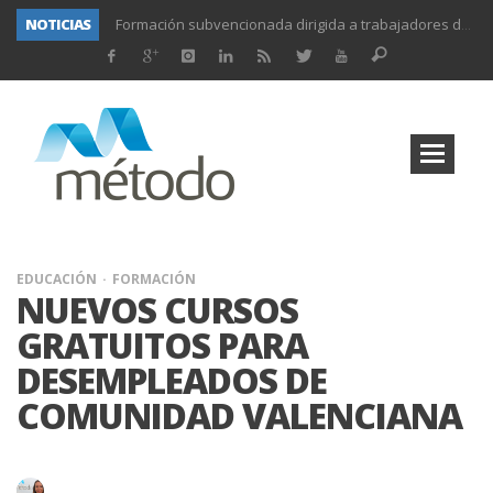
Formación subvencionada dirigida a trabajadores del sector comercio y marketing y trabajadores del sector transporte
NOTICIAS
Formación subvencionada para trabajadores de los sectores administración y comercio.
Cursos subvencionados para trabajadores de administración y comercio
UNIFORS2020- Segunda actividad de formación para docentes.
PROYECTO DITRAMA- TERCERA REUNIÓN DE PROYECTO.
Formación subvencionada para trabajadores del sector alimentación y bebidas
Formación subvencionada para trabajadores y autónomos del sector agrario
Formación subvencionada para diferentes sectores de actividad
EDUCACIÓN
FORMACIÓN
NUEVOS CURSOS
GRATUITOS PARA
DESEMPLEADOS DE
COMUNIDAD VALENCIANA