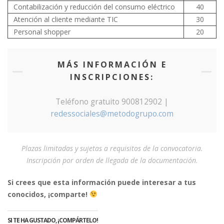
Contabilización y reducción del consumo eléctrico
40
Atención al cliente mediante TIC
30
Personal shopper
20
MÁS INFORMACIÓN E
INSCRIPCIONES:
Teléfono gratuito 900812902 |
redessociales@metodogrupo.com
Plazas limitadas y sujetas a requisitos de la convocatoria.
Inscripción por orden de llegada de la documentación.
Si crees que esta información puede interesar a tus
conocidos, ¡comparte!
SI TE HA GUSTADO, ¡COMPÁRTELO!