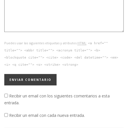
Puedes usar las siguientes etiquetas y atributos
HTML
:
<a href=""
title=""> <abbr title=""> <acronym title=""> <b>
<blockquote cite=""> <cite> <code> <del datetime=""> <em>
<i> <q cite=""> <s> <strike> <strong>
Recibir un email con los siguientes comentarios a esta
entrada.
Recibir un email con cada nueva entrada.