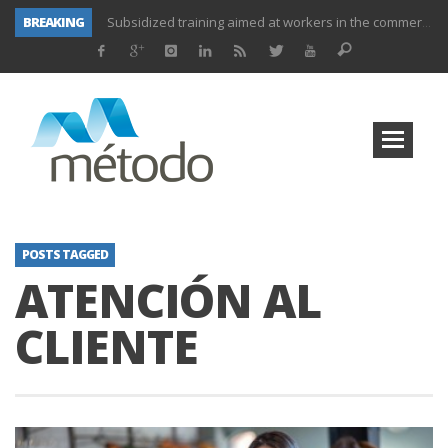
BREAKING
Subsidized training aimed at workers in the commerce and marketing sector and workers in the transport sector
Subsidized training for workers in the administration and commerce sectors.
Subsidized courses for administration and business workers
UNIFORS2020- Second training activity for teachers.
PROYECTO DITRAMA- THIRD MEETING OF PROJECT.
Subsidized training for workers in the food and beverage industry
Subsidized training for workers and self-employed in the agricultural sector
Subsidized training for different sectors of activity
POSTS TAGGED
ATENCIÓN AL
CLIENTE