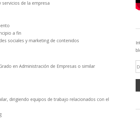
 servicios de la empresa
iento
cipio a fin
edes sociales y marketing de contenidos
In
bl
Di
 / Grado en Administración de Empresas o similar
d
em
lar, dirigiendo equipos de trabajo relacionados con el
g