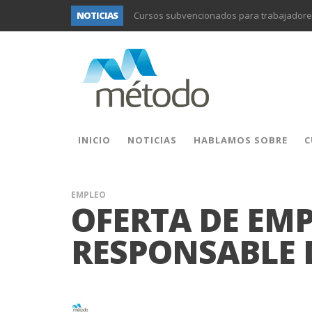
Cursos subvencionados para trabajadores
NOTICIAS
UNIFORS2020- Segunda actividad de forma
PROYECTO DITRAMA- TERCERA REUNIÓN D
Formación subvencionada para trabajador
Formación subvencionada para trabajador
Formación subvencionada para diferentes
INICIO
NOTICIAS
HABLAMOS SOBRE
C
Formación subvencionada para trabajadore
EMPLEO
OFERTA DE EMP
RESPONSABLE 