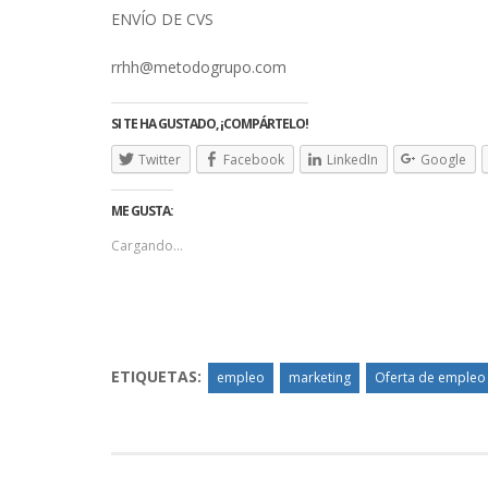
ENVÍO DE CVS
rrhh@metodogrupo.com
SI TE HA GUSTADO, ¡COMPÁRTELO!
Twitter
Facebook
LinkedIn
Google
ME GUSTA:
Cargando...
ETIQUETAS:
empleo
marketing
Oferta de empleo