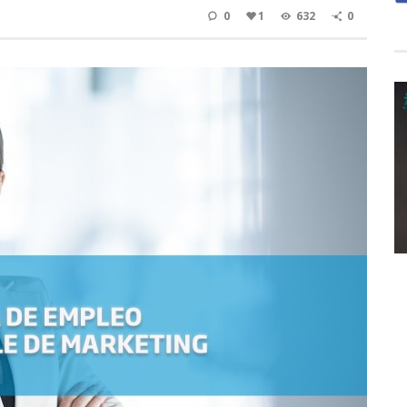
0
1
632
0