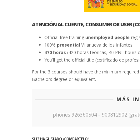
ATENCIÓN AL CLIENTE, CONSUMER OR USER (
Official free training
unemployed people
regi
100%
presential
Villanueva de los Infantes.
470 horas
(420 horas teóricas, 40 PNL hours o
You'll get the official title (certificado de pro
For the 3 courses should have the minimum required s
Bachelors degree or equivalent.
MÁS I
phones 926360504 – 900812902 (gratu
SI TE HA GUSTADO, ¡COMPÁRTELO!