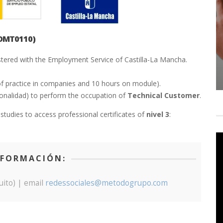
COMT0110)
stered with the Employment Service of Castilla-La Mancha.
f practice in companies and 10 hours on module).
fesionalidad) to perform the occupation of
Technical Customer
.
tudies to access professional certificates of
nivel 3
:
NFORMACIÓN:
ito) | email
redessociales@metodo
g
rupo.com