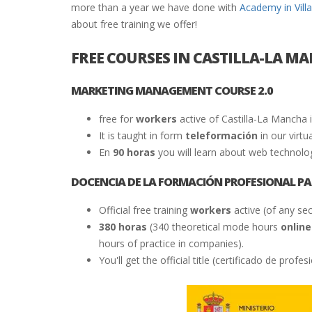
more than a year we have done with
Academy in Vill
about free training we offer!
FREE COURSES IN CASTILLA-LA M
MARKETING MANAGEMENT COURSE 2.0
free for
workers
active of Castilla-La Mancha
It is taught in form
teleformación
in our virtu
En
90 horas
you will learn about web technolog
DOCENCIA DE LA FORMACIÓN PROFESIONAL PAR
Official free training
workers
active (of any se
380 horas
(340 theoretical mode hours
online
hours of practice in companies).
You'll get the official title (certificado de pro