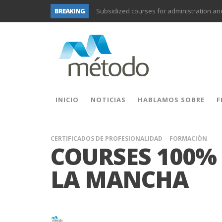
BREAKING
Subsidized courses for administration a
UNIFORS2020- Second training activity for
PROYECTO DITRAMA- THIRD MEETING OF P
Subsidized training for workers in the fo
Subsidized training for workers and self-e
Subsidized training for different sectors of
INICIO
NOTICIAS
HABLAMOS SOBRE
F
Subsidized training for workers in the ad
CERTIFICADOS DE PROFESIONALIDAD
FORMACIÓN
COURSES 100% 
LA MANCHA