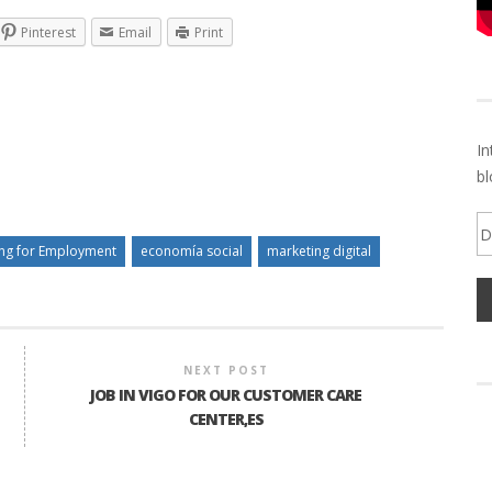
Pinterest
Email
Print
In
bl
Di
d
ing for Employment
economía social
marketing digital
em
NEXT POST
JOB IN VIGO FOR OUR CUSTOMER CARE
CENTER,ES