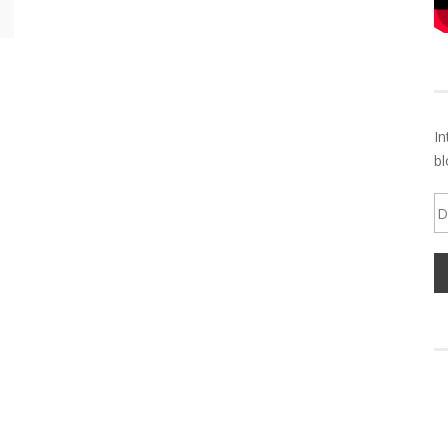
In
bl
Di
d
em